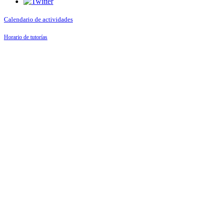
Calendario de actividades
Horario de tutorías
AMPA
Contacto
Derechos de autor ©2023 por CPM Pedro Aranaz - Todos los derechos
reservados.