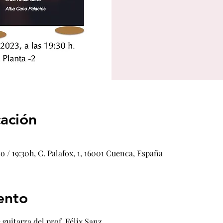
cación
o / 19:30h, C. Palafox, 1, 16001 Cuenca, España
ento
guitarra del prof. Félix Sanz