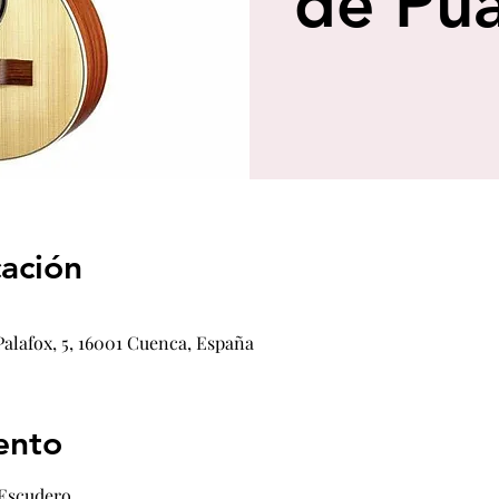
de Pú
cación
Palafox, 5, 16001 Cuenca, España
ento
Escudero.