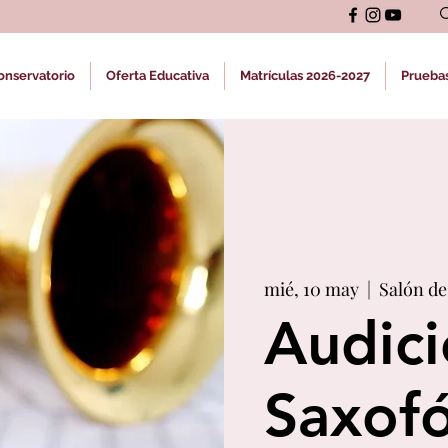
onservatorio
Oferta Educativa
Matrículas 2026-2027
Prueba
mié, 10 may
  |  
Salón de
Audici
Saxof