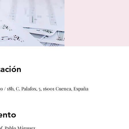
cación
o / 18h, C. Palafox, 5, 16001 Cuenca, España
ento
of. Pablo Márquez