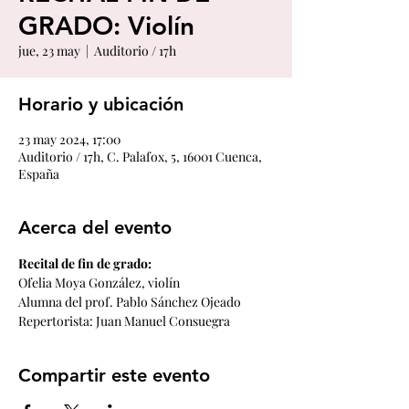
GRADO: Violín
jue, 23 may
  |  
Auditorio / 17h
Horario y ubicación
23 may 2024, 17:00
Auditorio / 17h, C. Palafox, 5, 16001 Cuenca,
España
Acerca del evento
Recital de fin de grado:
Ofelia Moya González, violín
Alumna del prof. Pablo Sánchez Ojeado
Repertorista: Juan Manuel Consuegra
Compartir este evento