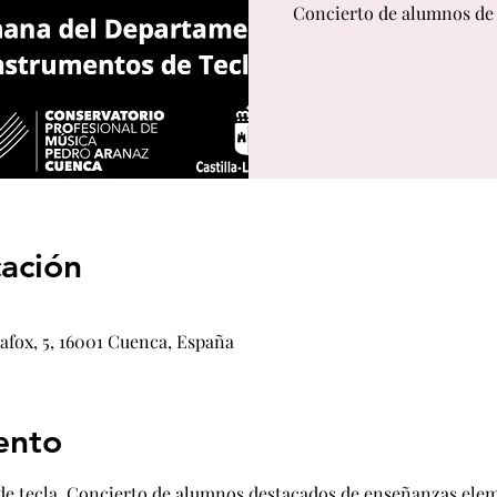
Concierto de alumnos de 
cación
lafox, 5, 16001 Cuenca, España
ento
 tecla. Concierto de alumnos destacados de enseñanzas eleme