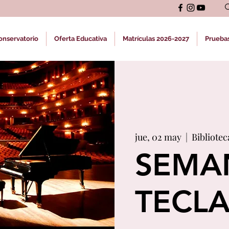
onservatorio
Oferta Educativa
Matrículas 2026-2027
Prueba
jue, 02 may
  |  
Bibliotec
SEMA
TECL