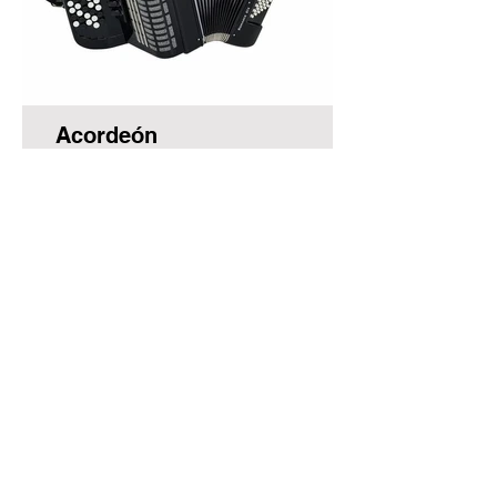
Acordeón
conservatorio.administracion@educar.jccm.es
Calle Palafox, 5 - CP 16001 (Cuenca)
Teléfono:
969 22 69 11
//
649 55 61 37